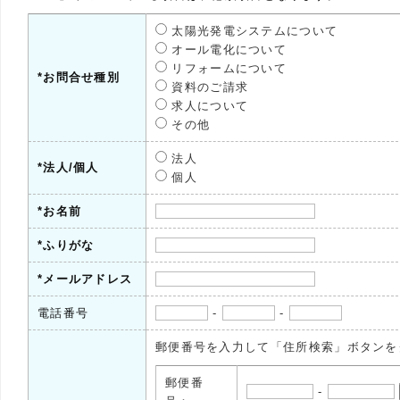
太陽光発電システムについて
オール電化について
リフォームについて
*お問合せ種別
資料のご請求
求人について
その他
法人
*法人/個人
個人
*お名前
*ふりがな
*メールアドレス
電話番号
-
-
郵便番号を入力して「住所検索」ボタンを
郵便番
-